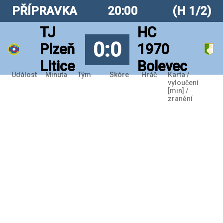
PŘÍPRAVKA
20:00
(H 1/2)
TJ
HC
0:0
Plzeň
1970
Litice
Bolevec
Událost
Minuta
Tým
Skóre
Hráč
Karta /
vyloučení
[min] /
zranění