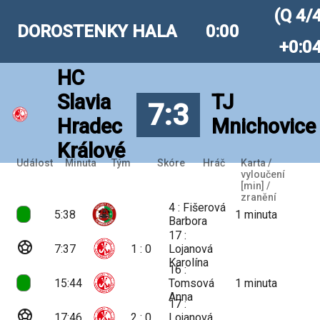
(Q 4/
DOROSTENKY HALA
0:00
+0:0
HC
Slavia
TJ
7:3
Hradec
Mnichovice
Králové
Událost
Minuta
Tým
Skóre
Hráč
Karta /
vyloučení
[min] /
zranění
4 : Fišerová
5:38
1
minuta
Barbora
17 :
sports_soccer
7:37
1 : 0
Lojanová
Karolína
16 :
15:44
Tomsová
1
minuta
Anna
17 :
sports_soccer
17:46
2 : 0
Lojanová