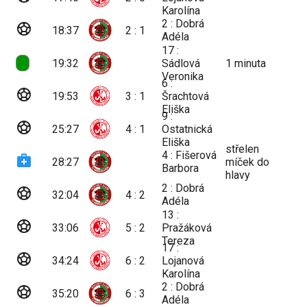
Karolína
2 : Dobrá
sports_soccer
18:37
2 : 1
Adéla
17 :
19:32
Sádlová
1
minuta
Veronika
6 :
sports_soccer
19:53
3 : 1
Šrachtová
Eliška
9 :
sports_soccer
25:27
4 : 1
Ostatnická
Eliška
střelen
4 : Fišerová
medical_services
28:27
míček do
Barbora
hlavy
2 : Dobrá
sports_soccer
32:04
4 : 2
Adéla
13 :
sports_soccer
33:06
5 : 2
Pražáková
Tereza
17 :
sports_soccer
34:24
6 : 2
Lojanová
Karolína
2 : Dobrá
sports_soccer
35:20
6 : 3
Adéla