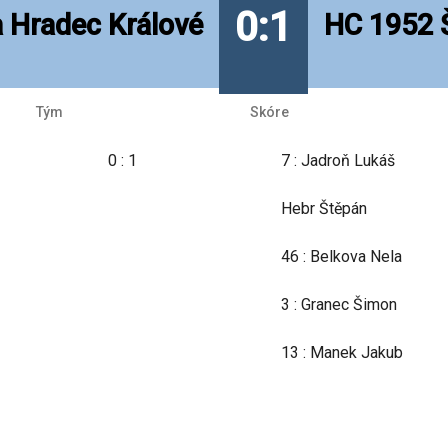
0:1
a Hradec Králové
HC 1952 
Tým
Skóre
0 : 1
7 : Jadroň Lukáš
Hebr Štěpán
46 : Belkova Nela
3 : Granec Šimon
13 : Manek Jakub