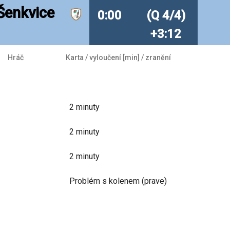
Šenkvice
0:00
(Q 4/4)
+3:12
Hráč
Karta / vyloučení [min] / zranění
2
minuty
2
minuty
2
minuty
Problém s kolenem (prave)