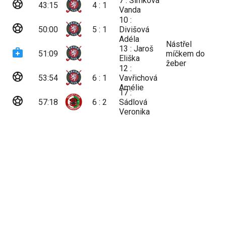
7 : Šimková
sports_soccer
43:15
4 : 1
Vanda
10 :
sports_soccer
50:00
5 : 1
Divišová
Adéla
Nástřel
13 : Jaroš
medical_services
51:09
míčkem do
Eliška
žeber
12 :
sports_soccer
53:54
6 : 1
Vavřichová
Amélie
17 :
sports_soccer
57:18
6 : 2
Sádlová
Veronika