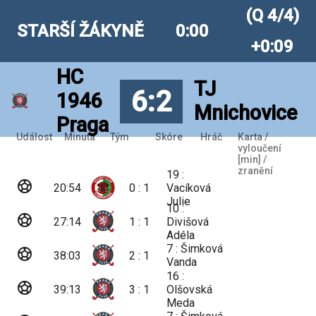
(Q 4/4)
STARŠÍ ŽÁKYNĚ
0:00
+0:09
HC
TJ
6:2
1946
Mnichovice
Praga
Událost
Minuta
Tým
Skóre
Hráč
Karta /
vyloučení
[min] /
zranění
19 :
sports_soccer
20:54
0 : 1
Vacíková
Julie
10 :
sports_soccer
27:14
1 : 1
Divišová
Adéla
7 : Šimková
sports_soccer
38:03
2 : 1
Vanda
16 :
sports_soccer
39:13
3 : 1
Olšovská
Meda