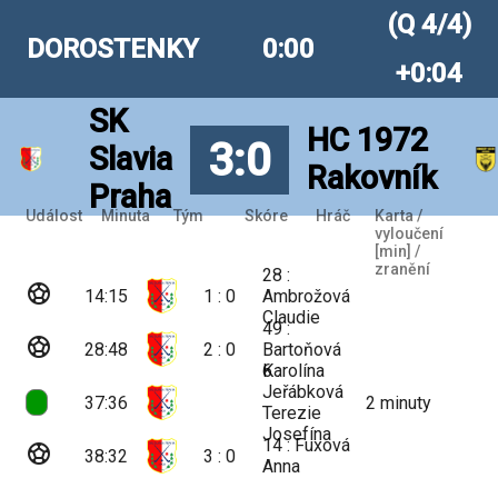
(Q 4/4)
DOROSTENKY
0:00
+0:04
SK
HC 1972
3:0
Slavia
Rakovník
Praha
Událost
Minuta
Tým
Skóre
Hráč
Karta /
vyloučení
[min] /
zranění
28 :
sports_soccer
14:15
1 : 0
Ambrožová
Claudie
49 :
sports_soccer
28:48
2 : 0
Bartoňová
Karolína
6 :
Jeřábková
37:36
2
minuty
Terezie
Josefína
14 : Fuxová
sports_soccer
38:32
3 : 0
Anna