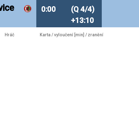
vice
0:00
(Q 4/4)
+13:10
Hráč
Karta / vyloučení [min] / zranění