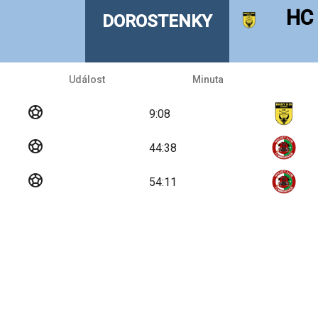
HC 
DOROSTENKY
Událost
Minuta
sports_soccer
9:08
sports_soccer
44:38
sports_soccer
54:11