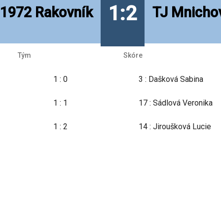
1:2
1972 Rakovník
TJ Mnicho
Tým
Skóre
1 : 0
3 : Dašková Sabina
1 : 1
17 : Sádlová Veronika
1 : 2
14 : Jiroušková Lucie