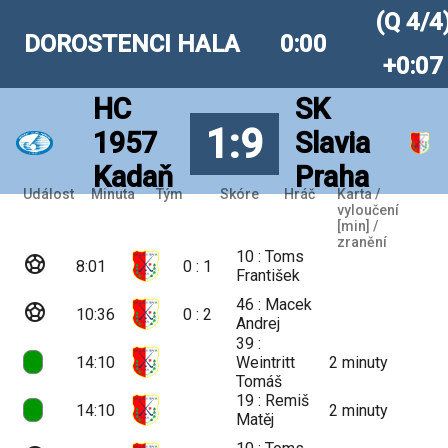
(Q 4/4
DOROSTENCI HALA
0:00
+0:07
HC
SK
1:9
1957
Slavia
Kadaň
Praha
Událost
Minuta
Tým
Skóre
Hráč
Karta /
vyloučení
[min] /
zranění
10 : Toms
sports_soccer
8:01
0 : 1
František
46 : Macek
sports_soccer
10:36
0 : 2
Andrej
39 :
14:10
Weintritt
2
minuty
Tomáš
19 : Remiš
14:10
2
minuty
Matěj