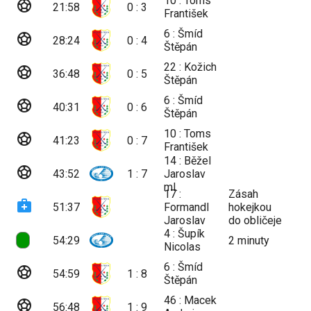
10 : Toms
sports_soccer
21:58
0 : 3
František
6 : Šmíd
sports_soccer
28:24
0 : 4
Štěpán
22 : Kožich
sports_soccer
36:48
0 : 5
Štěpán
6 : Šmíd
sports_soccer
40:31
0 : 6
Štěpán
10 : Toms
sports_soccer
41:23
0 : 7
František
14 : Běžel
sports_soccer
43:52
1 : 7
Jaroslav
ml.
17 :
Zásah
medical_services
51:37
Formandl
hokejkou
Jaroslav
do obličeje
4 : Šupík
54:29
2
minuty
Nicolas
6 : Šmíd
sports_soccer
54:59
1 : 8
Štěpán
46 : Macek
sports_soccer
56:48
1 : 9