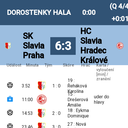
(Q 4/
DOROSTENKY HALA
0:00
+0:0
HC
SK
Slavia
6:3
Slavia
Hradec
Praha
Králové
Událost
Minuta
Tým
Skóre
Hráč
Karta /
vyloučení
[min] /
zranění
19 :
sports_soccer
3:52
1 : 0
Řeháková
Karolína
15 :
uder do
medical_services
11:00
Drešerová
hlavy
Amálie
18 : Eykma
sports_soccer
14:53
2 : 0
Dominique
27 : Nová
sports_soccer
23:46
3 : 0