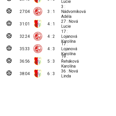
Lucie
3 :
sports_soccer
27:04
3 : 1
Nádvorníková
Adéla
27 : Nová
sports_soccer
31:01
4 : 1
Lucie
17 :
sports_soccer
32:24
4 : 2
Lojanová
Karolína
17 :
sports_soccer
35:33
4 : 3
Lojanová
Karolína
19 :
sports_soccer
36:56
5 : 3
Řeháková
Karolína
36 : Nová
sports_soccer
38:04
6 : 3
Linda