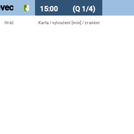
evec
15:00
(Q 1/4)
Hráč
Karta / vyloučení [min] / zranění