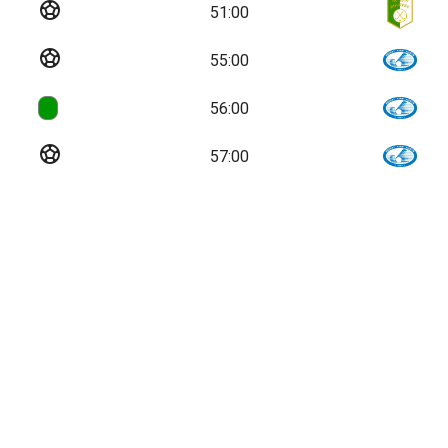
sports_soccer
51:00
sports_soccer
55:00
56:00
sports_soccer
57:00