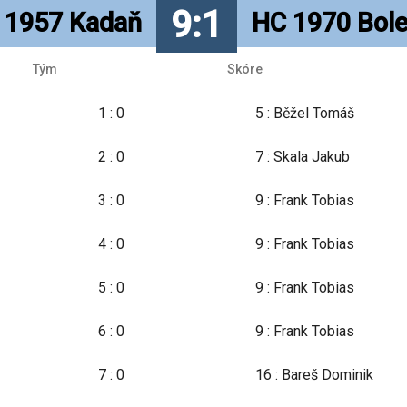
9:1
 1957 Kadaň
HC 1970 Bol
Tým
Skóre
1 : 0
5 : Běžel Tomáš
2 : 0
7 : Skala Jakub
3 : 0
9 : Frank Tobias
4 : 0
9 : Frank Tobias
5 : 0
9 : Frank Tobias
6 : 0
9 : Frank Tobias
7 : 0
16 : Bareš Dominik