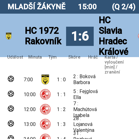
MLADŠÍ ŽÁKYNĚ
15:00
(Q 2/4)
HC
HC 1972
Slavia
1:6
Rakovník
Hradec
Králové
Událost
Minuta
Tým
Skóre
Hráč
Karta /
vyloučení
[min] /
zranění
2 : Boková
sports_soccer
7:00
1 : 0
Barbora
5 : Fejglová
sports_soccer
10:00
1 : 1
Ella
7 :
sports_soccer
12:00
1 : 2
Machútová
Isabela
28 :
sports_soccer
13:00
1 : 3
Lojanová
Valentýna
31 :
sports_soccer