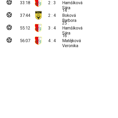
sports_soccer
33:18
2 : 3
Hamšíková
Sára
14 :
sports_soccer
37:44
2 : 4
Boková
Barbora
25 :
sports_soccer
55:12
3 : 4
Hamšíková
Sára
16 :
sports_soccer
56:07
4 : 4
Matějková
Veronika