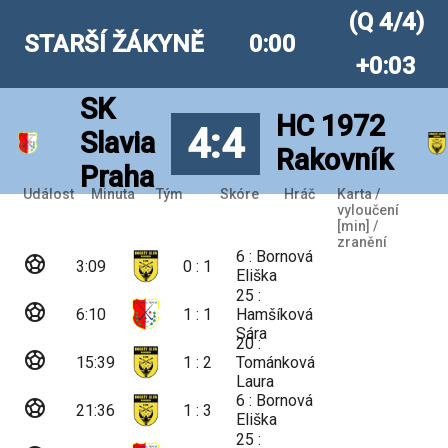
(Q 4/4)
STARŠÍ ŽÁKYNĚ
0:00
+0:03
SK
HC 1972
4:4
Slavia
Rakovník
Praha
Událost
Minuta
Tým
Skóre
Hráč
Karta /
vyloučení
[min] /
zranění
6 : Bornová
sports_soccer
3:09
0 : 1
Eliška
25 :
sports_soccer
6:10
1 : 1
Hamšíková
Sára
20 :
sports_soccer
15:39
1 : 2
Tománková
Laura
6 : Bornová
sports_soccer
21:36
1 : 3
Eliška
25 :