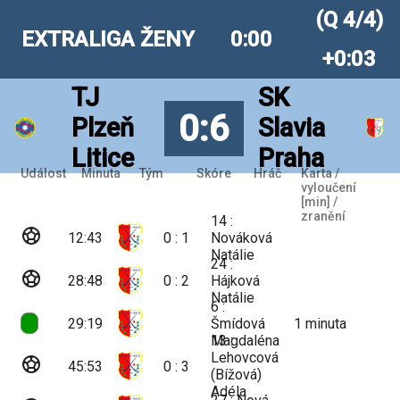
(Q 4/4)
EXTRALIGA ŽENY
0:00
+0:03
TJ
SK
0:6
Plzeň
Slavia
Litice
Praha
Událost
Minuta
Tým
Skóre
Hráč
Karta /
vyloučení
[min] /
zranění
14 :
sports_soccer
12:43
0 : 1
Nováková
Natálie
24 :
sports_soccer
28:48
0 : 2
Hájková
Natálie
6 :
29:19
Šmídová
1
minuta
Magdaléna
13 :
Lehovcová
sports_soccer
45:53
0 : 3
(Bížová)
Adéla