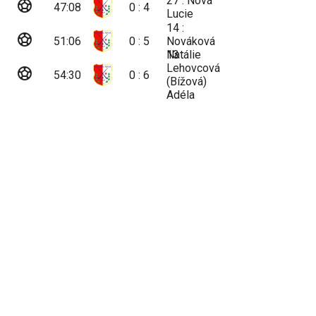
27 : Nová
sports_soccer
47:08
0 : 4
Lucie
14 :
sports_soccer
51:06
0 : 5
Nováková
Natálie
13 :
Lehovcová
sports_soccer
54:30
0 : 6
(Bížová)
Adéla