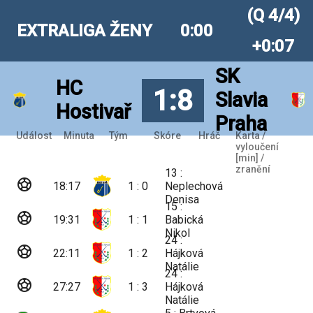
(Q 4/4)
EXTRALIGA ŽENY
0:00
+0:07
SK
HC
1:8
Slavia
Hostivař
Praha
Událost
Minuta
Tým
Skóre
Hráč
Karta /
vyloučení
[min] /
zranění
13 :
sports_soccer
18:17
1 : 0
Neplechová
Denisa
15 :
sports_soccer
19:31
1 : 1
Babická
Nikol
24 :
sports_soccer
22:11
1 : 2
Hájková
Natálie
24 :
sports_soccer
27:27
1 : 3
Hájková
Natálie