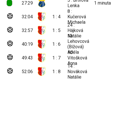
5 : Brtvová
27:29
1
minuta
Lenka
8 :
sports_soccer
32:04
1 : 4
Kučerová
Michaela
24 :
sports_soccer
32:57
1 : 5
Hájková
Natálie
13 :
Lehovcová
sports_soccer
40:19
1 : 6
(Bížová)
Adéla
10 :
sports_soccer
49:43
1 : 7
Vitošková
Anna
14 :
sports_soccer
52:06
1 : 8
Nováková
Natálie