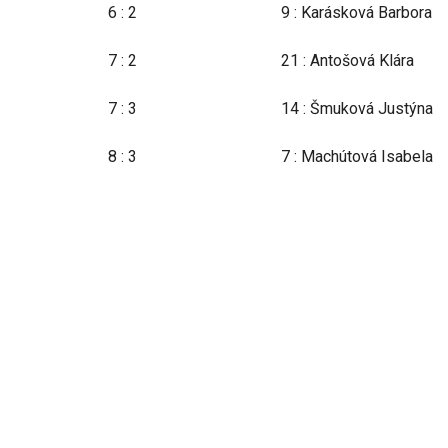
6 : 2
9 : Karásková Barbora
7 : 2
21 : Antošová Klára
7 : 3
14 : Šmuková Justýna
8 : 3
7 : Machútová Isabela