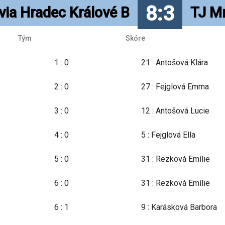
8:3
via Hradec Králové B
TJ M
Tým
Skóre
1 : 0
21 : Antošová Klára
2 : 0
27 : Fejglová Emma
3 : 0
12 : Antošová Lucie
4 : 0
5 : Fejglová Ella
5 : 0
31 : Rezková Emílie
6 : 0
31 : Rezková Emílie
6 : 1
9 : Karásková Barbora