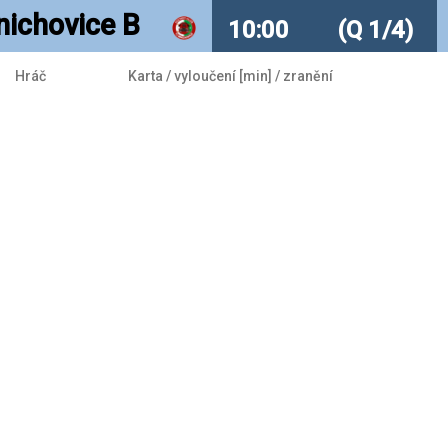
nichovice B
10:00
(Q 1/4)
Hráč
Karta / vyloučení [min] / zranění