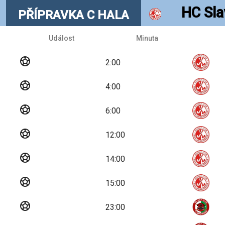
HC Sla
PŘÍPRAVKA C HALA
Událost
Minuta
sports_soccer
2:00
sports_soccer
4:00
sports_soccer
6:00
sports_soccer
12:00
sports_soccer
14:00
sports_soccer
15:00
sports_soccer
23:00