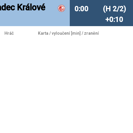
adec Králové
0:00
(H 2/2)
+0:10
Hráč
Karta / vyloučení [min] / zranění