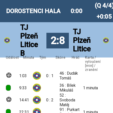
(Q 4/4
DOROSTENCI HALA
0:00
+0:05
TJ
TJ
Plzeň
2:8
Plzeň
Litice
Litice
B
Událost
Minuta
Tým
Skóre
Hráč
Karta /
vyloučení
[min] /
zranění
46 : Dudák
sports_soccer
1:03
0 : 1
Tomáš
36 : Bílek
9:33
1
minuta
Mikuláš
52 :
sports_soccer
14:41
0 : 2
Svoboda
Matěj
91 : Purkart
22:31
1
minuta