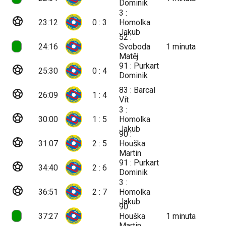
Dominik
3 :
sports_soccer
23:12
0 : 3
Homolka
Jakub
52 :
24:16
Svoboda
1
minuta
Matěj
91 : Purkart
sports_soccer
25:30
0 : 4
Dominik
83 : Barcal
sports_soccer
26:09
1 : 4
Vít
3 :
sports_soccer
30:00
1 : 5
Homolka
Jakub
90 :
sports_soccer
31:07
2 : 5
Houška
Martin
91 : Purkart
sports_soccer
34:40
2 : 6
Dominik
3 :
sports_soccer
36:51
2 : 7
Homolka
Jakub
90 :
37:27
Houška
1
minuta
Martin