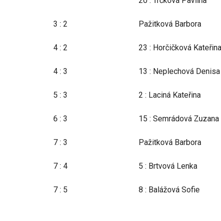
20 : Trčková Pavlína
3 : 2
Pažitková Barbora
4 : 2
23 : Horčičková Kateřin
4 : 3
13 : Neplechová Denisa
5 : 3
2 : Laciná Kateřina
6 : 3
15 : Semrádová Zuzana
7 : 3
Pažitková Barbora
7 : 4
5 : Brtvová Lenka
7 : 5
8 : Balážová Sofie