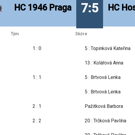
7:5
HC 1946 Praga
HC Hos
Tým
Skóre
1 : 0
5 : Topinková Kateřina
13 : Kolářová Anna
1 : 1
5 : Brtvová Lenka
5 : Brtvová Lenka
2 : 1
Pažitková Barbora
2 : 2
20 : Trčková Pavlína