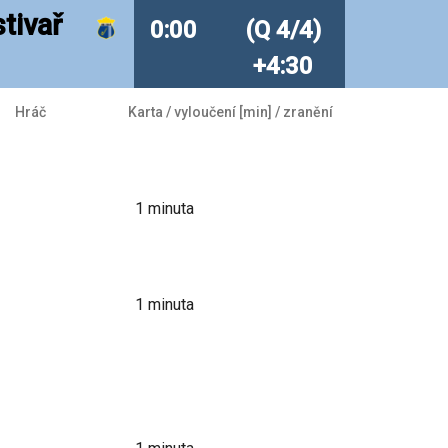
tivař
0:00
(Q 4/4)
+4:30
Hráč
Karta / vyloučení [min] / zranění
1
minuta
1
minuta