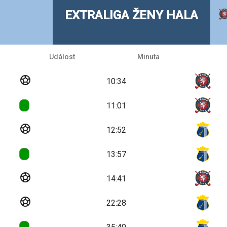
EXTRALIGA ŽENY HALA
Událost
Minuta
sports_soccer
10:34
11:01
sports_soccer
12:52
13:57
sports_soccer
14:41
sports_soccer
22:28