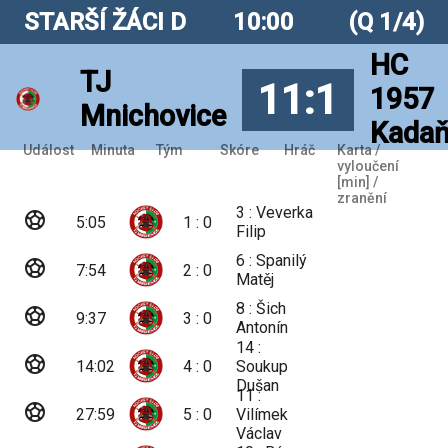
STARŠÍ ŽÁCI D
10:00
(Q 1/4)
HC
TJ
11:1
1957
Mnichovice
Kada
Událost
Minuta
Tým
Skóre
Hráč
Karta /
vyloučení
[min] /
zranění
3 : Veverka
sports_soccer
5:05
1 : 0
Filip
6 : Spanilý
sports_soccer
7:54
2 : 0
Matěj
8 : Šich
sports_soccer
9:37
3 : 0
Antonín
14 :
sports_soccer
14:02
4 : 0
Soukup
Dušan
11 :
sports_soccer
27:59
5 : 0
Vilímek
Václav