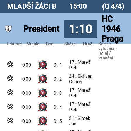
MLADŠÍ ŽÁCI B
15:00
(Q 4/4)
HC
1:10
President
1946
Praga
Událost
Minuta
Tým
Skóre
Hráč
Karta /
vyloučení
[min] /
zranění
17 : Mareš
sports_soccer
0:00
0 : 1
Petr
24 : Skřivan
sports_soccer
0:00
0 : 2
Ondřej
17 : Mareš
sports_soccer
0:00
0 : 3
Petr
17 : Mareš
sports_soccer
0:00
0 : 4
Petr
21 : Šimek
sports_soccer
0:00
0 : 5
Jan