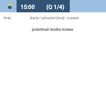
15:00
(Q 1/4)
Hráč
Karta / vyloučení [min] / zranění
podvrknutí levého kolene