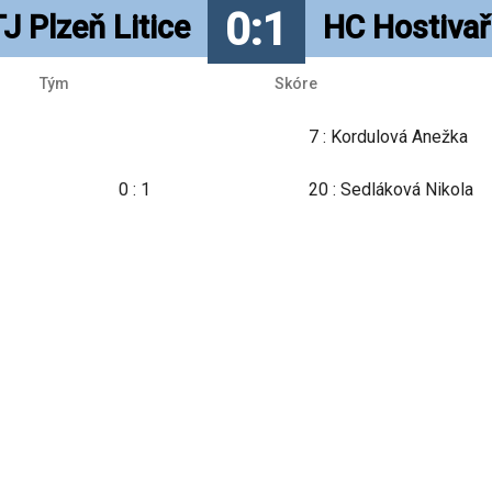
0:1
TJ Plzeň Litice
HC Hostivař
Tým
Skóre
7 : Kordulová Anežka
0 : 1
20 : Sedláková Nikola