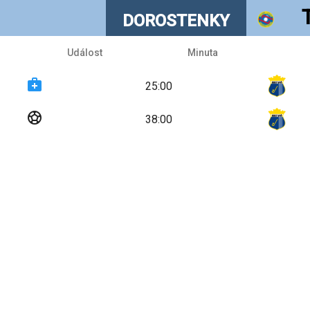
DOROSTENKY
Událost
Minuta
medical_services
25:00
sports_soccer
38:00