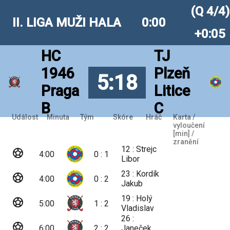
(Q 4/4)
II. LIGA MUŽI HALA
0:00
+0:05
HC
TJ
1946
Plzeň
5:18
Praga
Litice
B
C
Událost
Minuta
Tým
Skóre
Hráč
Karta /
vyloučení
[min] /
zranění
12 : Strejc
sports_soccer
4:00
0 : 1
Libor
23 : Kordík
sports_soccer
4:00
0 : 2
Jakub
19 : Holý
sports_soccer
5:00
1 : 2
Vladislav
26 :
sports_soccer
6:00
2 : 2
Janeček