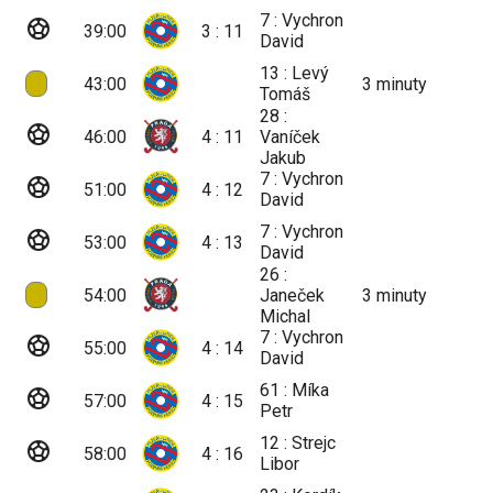
7 : Vychron
sports_soccer
39:00
3 : 11
David
13 : Levý
43:00
3
minuty
Tomáš
28 :
sports_soccer
46:00
4 : 11
Vaníček
Jakub
7 : Vychron
sports_soccer
51:00
4 : 12
David
7 : Vychron
sports_soccer
53:00
4 : 13
David
26 :
54:00
Janeček
3
minuty
Michal
7 : Vychron
sports_soccer
55:00
4 : 14
David
61 : Míka
sports_soccer
57:00
4 : 15
Petr
12 : Strejc
sports_soccer
58:00
4 : 16
Libor