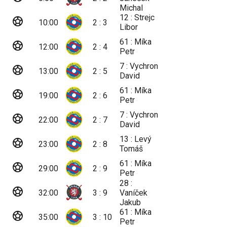
Michal
12 : Strejc
sports_soccer
10:00
2 : 3
Libor
61 : Míka
sports_soccer
12:00
2 : 4
Petr
7 : Vychron
sports_soccer
13:00
2 : 5
David
61 : Míka
sports_soccer
19:00
2 : 6
Petr
7 : Vychron
sports_soccer
22:00
2 : 7
David
13 : Levý
sports_soccer
23:00
2 : 8
Tomáš
61 : Míka
sports_soccer
29:00
2 : 9
Petr
28 :
sports_soccer
32:00
3 : 9
Vaníček
Jakub
61 : Míka
sports_soccer
35:00
3 : 10
Petr